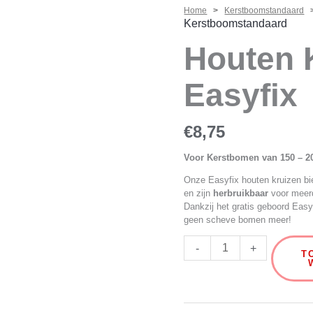
Home
>
Kerstboomstandaard
>
Houten
Kerstboomstandaard
Kruis
Houten 
-
Easyfix
Easyfix
aantal
€
8,75
Voor Kerstbomen van 150 – 2
Onze Easyfix houten kruizen bi
en zijn
herbruikbaar
voor meerd
Dankzij het gratis geboord Easy
geen scheve bomen meer!
-
+
T