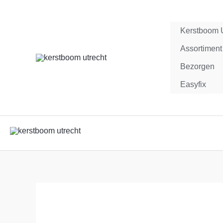
Ga
naar
Kerstboom U
de
Assortiment
inhoud
Bezorgen
Easyfix