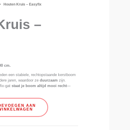
 Houten Kruis – Easyfix
Kruis –
00 cm.
eden een stabiele, rechtopstaande kerstboom
ere jaren, waardoor ze
duurzaam
zijn.
fix-gat
staat je boom altijd mooi recht
—
OEVOEGEN AAN
WINKELWAGEN