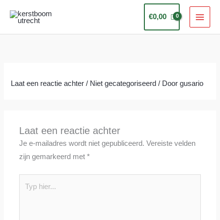
Ga
€
0,00
naar
de
inhoud
Laat een reactie achter
/
Niet gecategoriseerd
/ Door
gusario
Laat een reactie achter
Je e-mailadres wordt niet gepubliceerd.
Vereiste velden
zijn gemarkeerd met
*
Typ
hier...